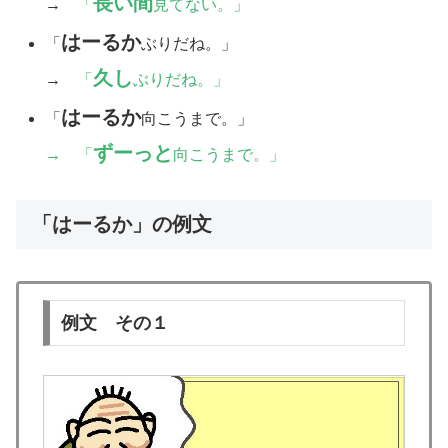
長い間
→
「
見てない。」
はーるか
「
ぶりだね。」
久し
→
「
ぶりだね。」
はーるか
「
向こうまで。」
ずーっと
→ 「
向こうまで。」
「はーるか」の例文
例文 その１