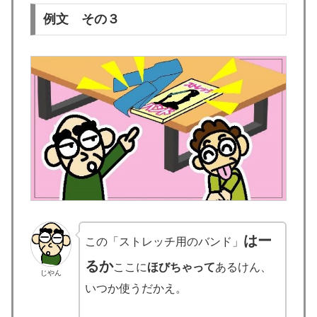
例文 その３
はー
この「ストレッチ用のバンド」
るか
ここに
ほびちゃって
あるけん、
じやん
いつか使うだかえ。