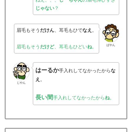
じゃない
？
眉毛もそう
だけん
、耳毛もひで
なえ
。
ばやん
眉毛もそう
だけど
、耳毛もひどい
ね
。
はーるか
手入れしてなかったから
な
え
。
じやん
長い間
手入れしてなかったから
ね
。