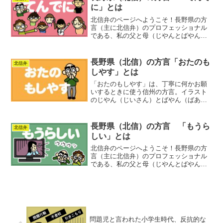
ぶ。
に」とは
北信弁のページへようこそ！長野県の方
言（主に北信弁）のプロフェッショナル
である、私の父と母（じやんとばやん）
が楽しく北信弁の使い方をご紹介しま
す！「てんでに作る。」は、「一人一
人、それぞれ作る。」という意味。
長野県（北信）の方言「おたのも
北信弁
しやす」とは
「おたのもしやす」は、丁寧に何かお願
いするときに使う信州の方言。イラスト
のじやん（じいさん）とばやん（ばあさ
ん）がわかりやすくご紹介します。
長野県（北信）の方言 「もうら
北信弁
しい」とは
北信弁のページへようこそ！長野県の方
言（主に北信弁）のプロフェッショナル
である、私の父と母（じやんとばやん）
が楽しく北信弁の使い方をご紹介しま
す！「もうらしい」は、「かわいそう」
「きのどく」の意味。
問題児と言われた小学生時代、反抗的な