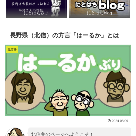
にとはちさま
にとはちblog
長野県（北信）の方言「はーるか」とは
北信弁
2024.03.09
北信弁のページへようこそ！