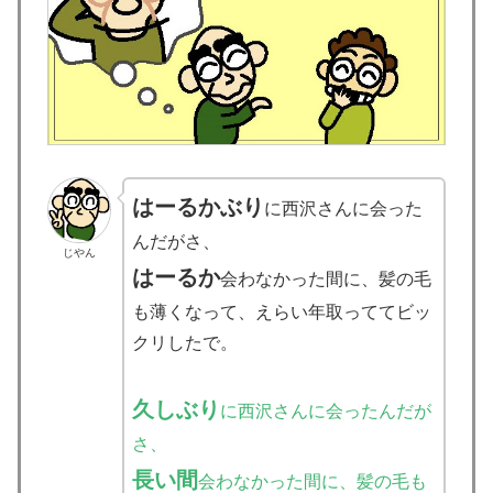
はーるかぶり
に西沢さんに会った
んだがさ、
じやん
はーるか
会わなかった間に、髪の毛
も薄くなって、えらい年取っててビッ
クリしたで。
久しぶり
に西沢さんに会ったんだが
さ、
長い間
会わなかった間に、髪の毛も