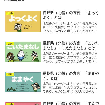
長野県（北信）の方言 「よっく
北信弁
よく」とは
北信弁のページへようこそ！長野県の方
言（主に北信弁）のプロフェッショナル
である、私の父と母（じやんとばやん）
が楽しく北信弁の使い方をご紹介しま
す！よっくよく疲れた。よっくよく太っ
てしまった。もう、よっくよくだ。
長野県（北信）の方言 「こいた
北信弁
まなし」「こえたまなし」とは
北信弁のページへようこそ！長野県の方
言（主に北信弁）のプロフェッショナル
である、じやんとばやんが楽しく北信弁
の使い方をご紹介します！「こいたまな
し」「しこたま」「でかく」は同じ意
味！「たくさん」または「すごくたくさ
長野県（北信）の方言 「ままや
北信弁
ん」を表す。
く」とは
北信弁のページへようこそ！長野県の方
言（主に北信弁）のプロフェッショナル
である、私の父と母（じやんとばやん）
が楽しく北信弁の使い方をご紹介しま
す！口がままやいてセリフをかむ。手が
かじかんでままやく。足がままやいて転
長野県（北信）の方言 「てんで
北信弁