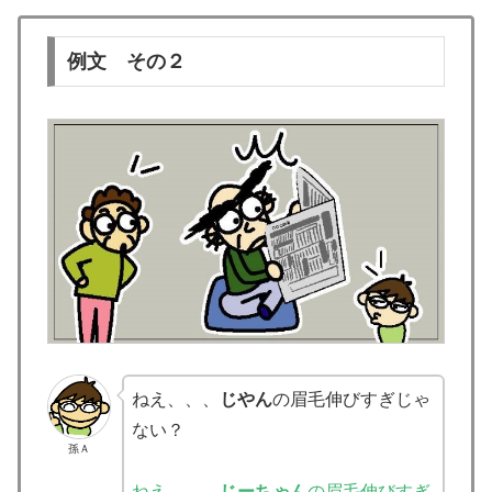
例文 その２
ねえ、、、
じやん
の眉毛伸びすぎじゃ
ない？
孫Ａ
ねえ、、、
じーちゃん
の眉毛伸びすぎ