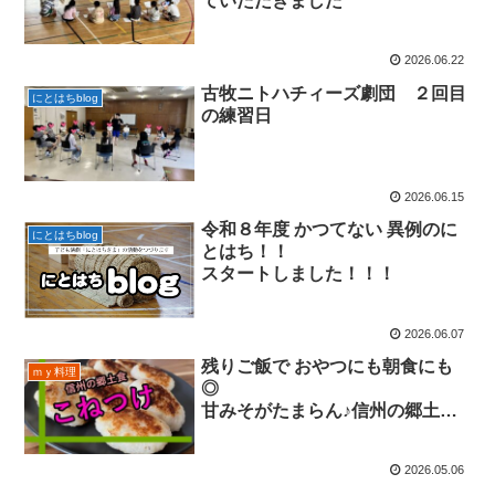
ていただきました
2026.06.22
古牧ニトハチィーズ劇団 ２回目
にとはちblog
の練習日
2026.06.15
令和８年度 かつてない 異例のに
にとはちblog
とはち！！
スタートしました！！！
2026.06.07
残りご飯で おやつにも朝食にも
ｍｙ料理
◎
甘みそがたまらん♪信州の郷土食
こねつけ!!
2026.05.06