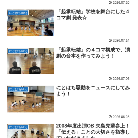
2026.07.20
「起承転結」学校を舞台にした４
にとはちblog
コマ劇 発表☆
2026.07.14
「起承転結」の４コマ構成で、演
にとはちblog
劇の台本を作ってみよう！
2026.07.06
にとはち騒動をニュースにしてみ
にとはちblog
よう！
2026.06.28
2008年度出演OB 矢島先輩参上！
にとはちblog
「伝える」ことの大切さを指導し