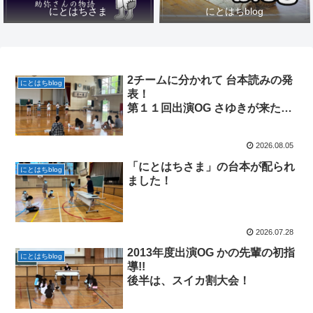
にとはちさま
にとはちblog
2チームに分かれて 台本読みの発
にとはちblog
表！
第１１回出演OG さゆきが来たよ
♡
2026.08.05
「にとはちさま」の台本が配られ
にとはちblog
ました！
2026.07.28
2013年度出演OG かの先輩の初指
にとはちblog
導!!
後半は、スイカ割大会！