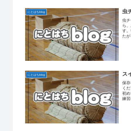
虫
にとはちblog
虫チ
ら、
す。
たが
ス
にとはちblog
保存
くだ
初め
練習