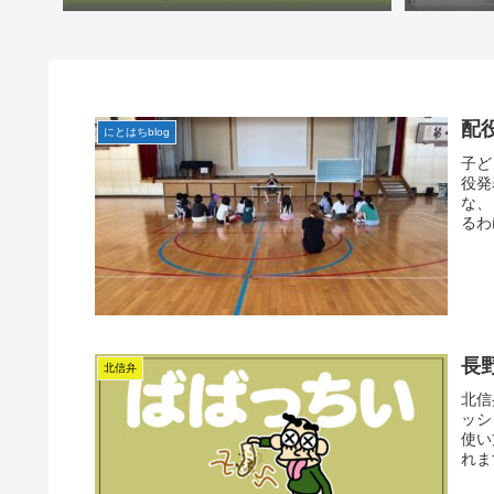
配
にとはちblog
子ど
役発
な、
るわ
長
北信弁
北信
ッシ
使い
れま