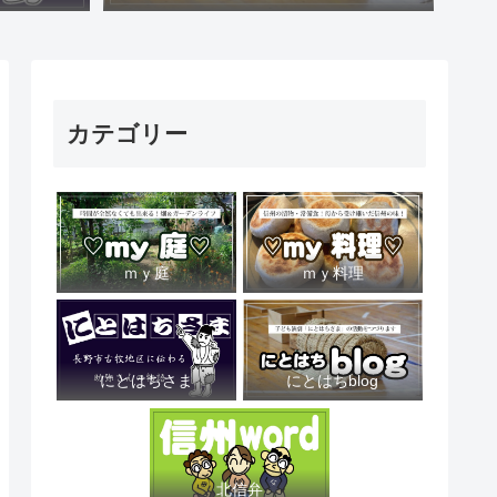
カテゴリー
ｍｙ庭
ｍｙ料理
にとはちさま
にとはちblog
北信弁