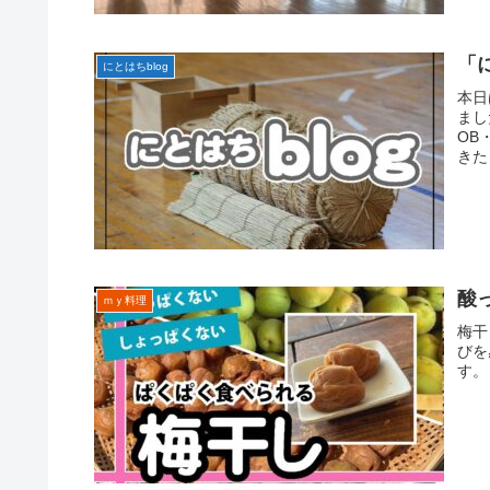
「
にとはちblog
本日
まし
OB
きた
酸
ｍｙ料理
梅干
びを
す。