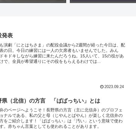
役発表
も演劇「にとはちさま」の配役会議から2週間が経った今日は、配
表の日。今日の練習には一人の欠席者もいませんでした。みん
ドキドキしながら練習に来たんだろうね。15人いて、15の役があ
けで、全員が希望通りにその役をもらえるわけでは...
2023.09.24
野県（北信）の方言 「ばばっちい」とは
弁のページへようこそ！長野県の方言（主に北信弁）のプロフェ
ョナルである、私の父と母（じやんとばやん）が楽しく北信弁の
方をご紹介します！「ばばっちい」は「汚い」という意味で使わ
す。赤ちゃん言葉としても使われることがあります。