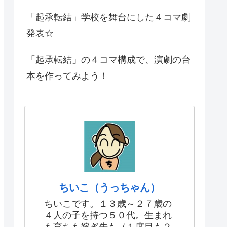
「起承転結」学校を舞台にした４コマ劇
発表☆
「起承転結」の４コマ構成で、演劇の台
本を作ってみよう！
ちいこ（うっちゃん）
ちいこです。１３歳～２７歳の
４人の子を持つ５０代。生まれ