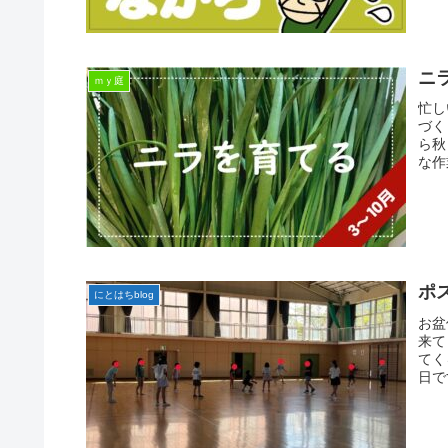
ニ
ｍｙ庭
忙し
づく
ら秋
な作
ポ
にとはちblog
お盆
来て
てく
日で