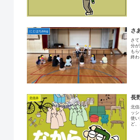
さ
にとはちblog
さて
分が
もら
終わ
長
北信弁
北信
ッシ
使い
ど、