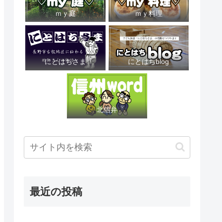
ｍｙ庭
ｍｙ料理
にとはちさま
にとはちblog
北信弁
最近の投稿