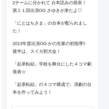
2チームに分かれて 台本読みの発表！
第１１回出演OG さゆきが来たよ♡
「にとはちさま」の台本が配られまし
た！
2013年度出演OG かの先輩の初指導!!
後半は、スイカ割大会！
「起承転結」学校を舞台にした４コマ劇
発表☆
「起承転結」の４コマ構成で、演劇の台
本を作ってみよう！