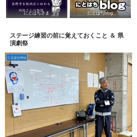
にとはちさま
にとはちblog
ステージ練習の前に覚えておくこと ＆ 県
演劇祭
にとはちblog