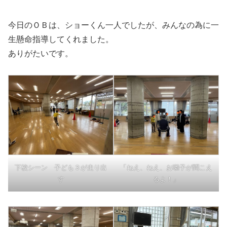
今日のＯＢは、ショーくん一人でしたが、みんなの為に一
生懸命指導してくれました。
ありがたいです。
下校シーン 子ども３が走り出
「ねえ、ねえ、お囃子が聞こえ
す
るよ！」