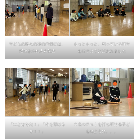
子どもの後ろの幕の内側には、
もっともっと、困っている様子
板付きの村人＆伝吉
を出すように言われました
「にとはちだ！」「命を預ける
０点のテストを打ち明ける子ど
ぞ！！」
ものように。。。