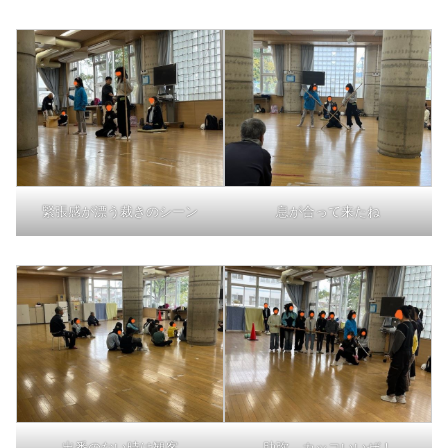
緊張感が漂う裁きのシーン
息が合って来たね
出番のない時は観客
助弥、カッコいいぜ！