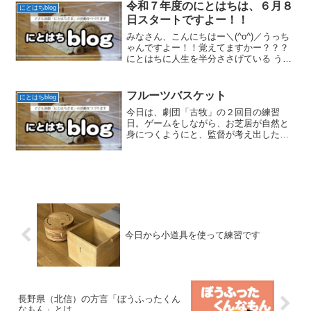
りさん。Ｋいちは、平成２...
令和７年度のにとはちは、６月８
にとはちblog
日スタートですよー！！
みなさん、こんにちはー＼(^o^)／うっち
ゃんですよー！！覚えてますかー？？？
にとはちに人生を半分ささげている うっ
ちゃんですよー！！んもー！！忘れない
でください(*‘∀‘)あ、このブログを始めて
覗いてくださっている方もいらっしゃる
フルーツバスケット
にとはちblog
かもしれ...
今日は、劇団「古牧」の２回目の練習
日。ゲームをしながら、お芝居が自然と
身につくようにと、監督が考え出したゲ
ームは、、、、。にとはち版フルーツバ
スケット！！にとはちのフルーツバスケ
ットは、普通のフルーツバスケットとは
ちょっと違う。本来のフルー...
今日から小道具を使って練習です
長野県（北信）の方言「ぼうふったくん
なもん」とは