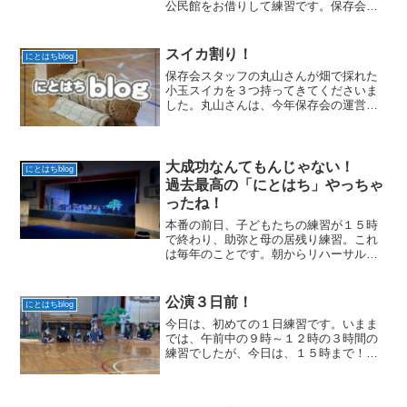
公民館をお借りして練習です。保存会副
会長の青木さんが手配してくださり、今
日は南高田副区長さんが９時前に来て使
い方の説明をしてくださいました。あり
スイカ割り！
にとはちblog
がとうございました。南高...
保存会スタッフの丸山さんが畑で採れた
小玉スイカを３つ持ってきてくださいま
した。丸山さんは、今年保存会の運営委
員になった方で、初めてにとはちさまの
活動に参加されているのですが、ほとん
ど毎回練習に顔を出して下さいます。あ
りがとう☆ございます(人...
大成功なんてもんじゃない！
にとはちblog
過去最高の「にとはち」やっちゃ
ったね！
本番の前日、子どもたちの練習が１５時
で終わり、助弥と母の居残り練習。これ
は毎年のことです。朝からリハーサルで
疲れているだろうに、外が暗くなるまで
みっちりお稽古しました。そして、スタ
ッフは大急ぎで会場・舞台を作っていき
公演３日前！
にとはちblog
ます。長野舞台さんの照明...
今日は、初めての１日練習です。いまま
では、午前中の９時～１２時の３時間の
練習でしたが、今日は、１５時まで！！
集中力、続くかなぁ。。。さて今日は、
新たに２名のＯＢ・ＯＧが来てくれまし
た。ＩがらしＫいちくんと、ＫまだＳお