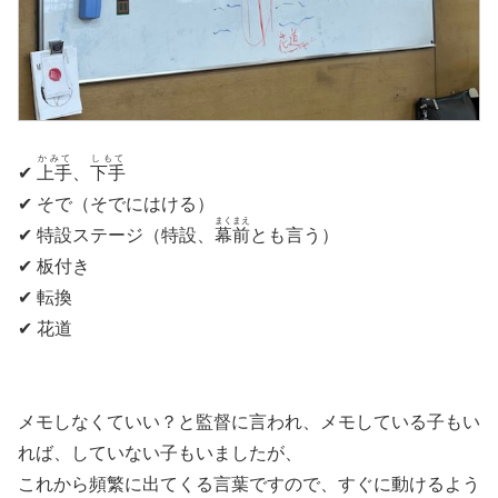
かみて
しもて
✔
上手
、
下手
✔ そで（そでにはける）
まくまえ
✔ 特設ステージ（特設、
幕前
とも言う）
✔ 板付き
✔ 転換
✔ 花道
メモしなくていい？と監督に言われ、メモしている子もい
れば、していない子もいましたが、
これから頻繁に出てくる言葉ですので、すぐに動けるよう