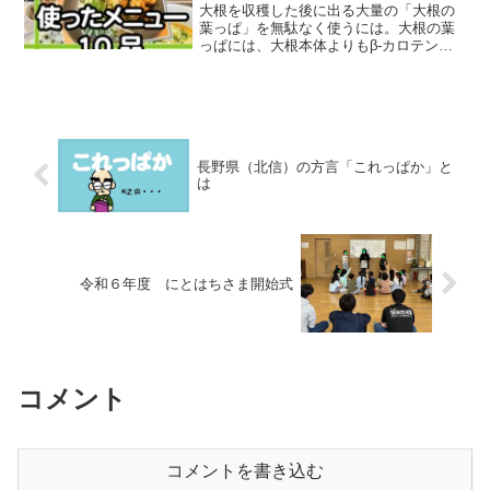
大根を収穫した後に出る大量の「大根の
葉っぱ」を無駄なく使うには。大根の葉
っぱには、大根本体よりもβ-カロテン、
ビタミンC、ビタミンK、葉酸などが豊富
に含まれます。大根の葉っぱを消費する
メニューを信州からお届けします。
長野県（北信）の方言「これっぱか」と
は
令和６年度 にとはちさま開始式
コメント
コメントを書き込む