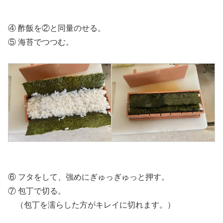
④ 酢飯を②と同量のせる。
⑤ 海苔でつつむ。
⑥ フタをして、強めにぎゅっぎゅっと押す。
⑦ 包丁で切る。
（包丁を濡らした方がキレイに切れます。）