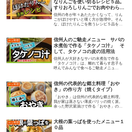
なりんごを使い切るレシピ５品。
すりおろしりんごでお肉やわら
か！
信州の冬が年々あたたかくなって、りん
ごがぼけやすいと嘆く方が急増中。そん
な、ぼけたりんごを救うレシピ５品をご
紹介。すりおろしりんごでお肉やわらか
レシピも！
信州人のご馳走メニュー サバの
ｍｙ料理
水煮缶で作る「タケノコ汁」 そ
して、タケノコの皮の活用法
信州人が大好きなサバの水煮缶で作る
「タケノコ汁」は、離れて暮らす息子も
呼んでみんなで食べるご馳走メニュ
ー！ 一瞬で剥けるタケノコの皮の剥き
方と、剥いたタケノコの皮の家庭菜園で
の活用方法もご紹介。
信州の代表的な郷土料理「おや
ｍｙ料理
き」の作り方（焼くタイプ）
「おやき」は信州の代表的な郷土料理。
我が家は蒸さない薄皮パリッの焼く派。
余った野沢菜漬けで作る「おやき」のレ
シピをご紹介します。
大根の葉っぱを使ったメニュー１
ｍｙ料理
０品