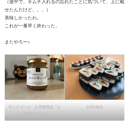
（途中で、キムチ入れるの忘れたことに気づいて、上に載
せたんだけど。。。）
美味しかったわ。
これが一番早く終わった。
またやろー♪
サンクゼール 久世福商店「大
お米4合分
人の牛しぐれ」