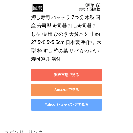
押し寿司 バッテラ 7つ切 木製 国
産 寿司型 寿司器 押し寿司器 押
し型 桧 檜 ひのき 天然木 外寸 約 
27.5x8.5x5.5cm 日本製 手作り 木
型 枠 すし 柿の葉 サバ かわいい 
寿司道具 溝付
楽天市場で見る
Amazonで見る
Yahoo!ショッピングで見る
スポンサーリンク