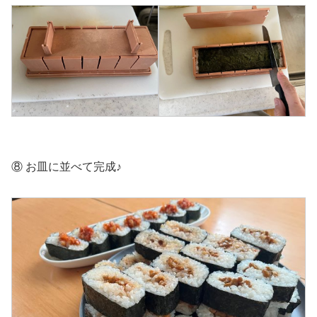
⑧ お皿に並べて完成♪