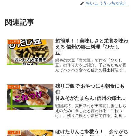
ちいこ（うっちゃん）
関連記事
超簡単！！美味しさと栄養を味わ
ｍｙ料理
える 信州の郷土料理「ひたし
豆」
緑色の大豆「青大豆」で作る「ひたし
豆」の作り方をご紹介。子どもたちが喜
んでバクバク食べる信州の郷土料理で
す。栄養満点で、シンプルで簡単な作り
方が魅力です。
残りご飯で おやつにも朝食にも
ｍｙ料理
◎
甘みそがたまらん♪信州の郷土食
こねつけ!!
戦国武将、真田幸村が出陣前に腹ごしら
えのために食したと言われる「こねつ
け」。残りご飯と小麦粉で作る、朝食や
おやつにもなる信州の郷土料理です。モ
チモチ食感と甘い味噌がたまりませ
ん！！！
ぼけたりんごを救う！ 余りがち
ｍｙ料理