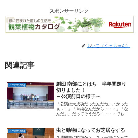
スポンサーリンク
ちいこ（うっちゃん）
関連記事
劇団 南部にとはち 半年間走り
にとはちblog
切りました！
～公演前日の様子～
「公演は大成功だったんだね。よかった
ぁ～！」「単純なんだから・・・」「な
んだよ。だってそうだろ！・・・でも
さ、劇団南部にとはちの８人は、よく過
去最少人数で大成功出来たよね～。」
「やっぱり、保存会やOBOGの指導が素
虫と動物になってお芝居をする
にとはちblog
晴らしかったんだよ。」「そ...
２週間前に監督から、２人一組になって