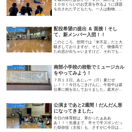
１０分くらいのお芝居を作るように課題
を出された子どもたち。一人は動物、一
人は虫の役でストーリーを考えるように
言われました。熱い体育館の中で汗だく
になりながら、地べたに原稿用紙を広げ
て台本を作りました。そし...
配役希望の提出 ＆ 面接！そし
にとはちblog
て、新メンバー入団！！
このところ、世間では「米不足」だと大
騒ぎしておりますが、そして、物価高で
ため息が出ちゃいますけど、それでも食
べ物は、豊富にありますね。３５０年前
の助弥さんが生きていた時代の頃のよう
に、飢えて困るほどのことは、まぁ、な
南部小学校の校歌でミュージカル
にとはちblog
いじゃないですか。だから...
をやってみよう！
７月１３日。あじぃー（汗）夏だぜ
ぃ！！！今日もごきげんに、午前中は庭
仕事に精を出しておりました。庭木がモ
サモサしてきたので、枝を選定しており
ましたところ、、、、なんと、鳥の巣
が！！！そぉーっと中を確認すると、も
公演まであと2週間！だんだん形
にとはちblog
う巣立った後だったようで、何も...
になってきました。
今日の体育館は、寒かったぁああ
あ！！！先週まで、半そで半ズボンだっ
た助弥役（主役）も、さすがに今日は長