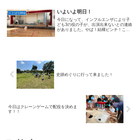
袖長ズボンでした。さ、今日の小池監督
は大道具の配置をどうするかで、会長の
Ｉ籐さんと大道具部長のＫ森さんとでス
いよいよ明日！
にとはちblog
テージ上であーだこーだ打ち合わ...
今日になって、インフルエンザにより子
ども3の役の子が、出演出来ないとの連絡
がありました。やば！結構ピンチ！これ
までも、間際になって出演出来なくなる
パターンはありましたが、何年か前まで
はダブルキャストでの公演だったので、
さほどの影響はなかった...
史跡めぐりに行って来ました！
今日はクレーンゲームで配役を決めま
す！！